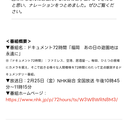
と思い、ナレーションをつとめました。ぜひご覧くだ
さい。
＜番組概要＞
▼番組名：ドキュメント72時間「福岡 あの日の遊園地は
永遠に」
※「ドキュメント72時間」：ファミレス、空港、居酒屋…。毎回、ひとつの現場
にカメラを据え、そこで起きる様々な人間模様を72時間にわたって定点観測するド
キュメンタリー番組。
▼放送日：2月25日（金）NHK総合 全国放送 午後10時45
分〜11時15分
▼番組ホームページ：
https://www.nhk.jp/p/72hours/ts/W3W8WRN8M3/