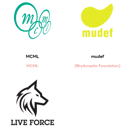
MCML
mudef
MCML
(Rhythmedia Foundation)